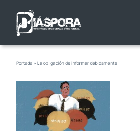
Saltar
al
contenido
Portada
»
La obligación de informar debidamente