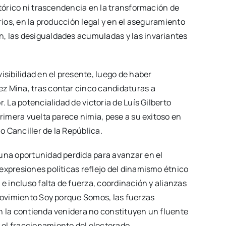
stórico ni trascendencia en la transformación de
orios, en la producción legal y en el aseguramiento
, las desigualdades acumuladas y las invariantes
isibilidad en el presente, luego de haber
z Mina, tras contar cinco candidaturas a
. La potencialidad de victoria de Luís Gilberto
primera vuelta parece nimia, pese a su exitoso en
 Canciller de la República.
 una oportunidad perdida para avanzar en el
expresiones políticas reflejo del dinamismo étnico
 e incluso falta de fuerza, coordinación y alianzas
 movimiento Soy porque Somos, las fuerzas
n la contienda venidera no constituyen un fluente
 el fraccionamiento del electorado