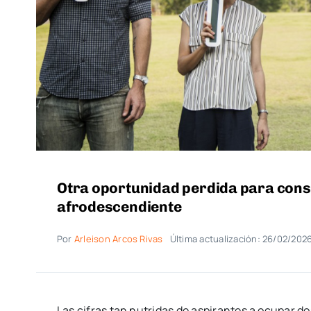
Otra oportunidad perdida para cons
afrodescendiente
Por
Arleison Arcos Rivas
Última actualización: 26/02/202
Las cifras tan nutridas de aspirantes a ocupar d