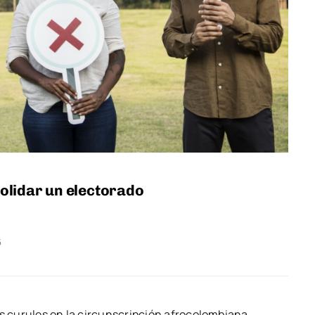
olidar un electorado
6
os curules en la circunscripción afrocolombiana