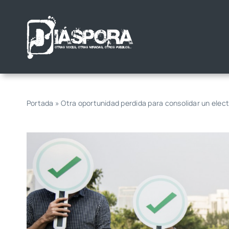
Saltar
al
contenido
Portada
»
Otra oportunidad perdida para consolidar un ele