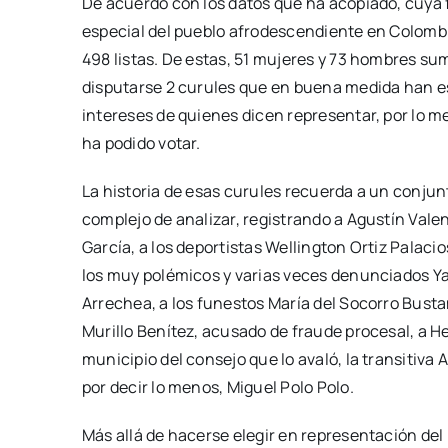
De acuerdo con los datos que ha acopiado, cuya f
especial del pueblo afrodescendiente en Colomb
498 listas. De estas, 51 mujeres y 73 hombres su
disputarse 2 curules que en buena medida han e
intereses de quienes dicen representar, por lo m
ha podido votar.
La historia de esas curules recuerda a un conjun
complejo de analizar, registrando a Agustín Vale
García, a los deportistas Wellington Ortiz Palacios
los muy polémicos y varias veces denunciados Ya
Arrechea, a los funestos María del Socorro Busta
Murillo Benítez, acusado de fraude procesal, a 
municipio del consejo que lo avaló, la transitiva
por decir lo menos, Miguel Polo Polo.
Más allá de hacerse elegir en representación de