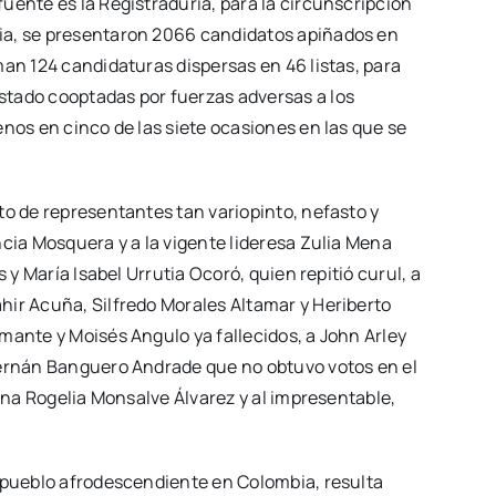
uente es la Registraduría, para la circunscripción
ia, se presentaron 2066 candidatos apiñados en
man 124 candidaturas dispersas en 46 listas, para
stado cooptadas por fuerzas adversas a los
enos en cinco de las siete ocasiones en las que se
to de representantes tan variopinto, nefasto y
ncia Mosquera y a la vigente lideresa Zulia Mena
 y María Isabel Urrutia Ocoró, quien repitió curul, a
hir Acuña, Silfredo Morales Altamar y Heriberto
mante y Moisés Angulo ya fallecidos, a John Arley
Hernán Banguero Andrade que no obtuvo votos en el
 Ana Rogelia Monsalve Álvarez y al impresentable,
l pueblo afrodescendiente en Colombia, resulta