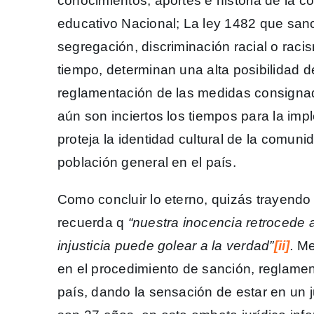
conocimientos, aportes e historia de la 
educativo Nacional; La ley 1482 que sanci
segregación, discriminación racial o rac
tiempo, determinan una alta posibilidad 
reglamentación de las medidas consignada
aún son inciertos los tiempos para la im
proteja la identidad cultural de la comuni
población general en el país.
Como concluir lo eterno, quizás trayend
recuerda q
“
nuestra inocencia retrocede 
injusticia puede golear a la verdad”
[ii]
.
Met
en el procedimiento de sanción, reglamen
país, dando la sensación de estar en un j