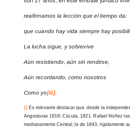
son 27 años, en este embate jurídico infe
reafirmamos la lección que el tiempo da:
que cuando hay vida siempre hay posibil
La lucha sigue, y sobrevive
Aún resistiendo, aún sin rendirse,
Aún recordando, como nosotros
Como yo
[iii]
.
[i]
Es relevante destacar que, desde la independen
Angosturas 1819; Cúcuta, 1821. Rafael Núñez las 
medianamente Central; la de 1843, rígidamente auto