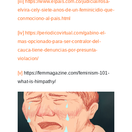
[iii]
https://www.elpais.com.co/judicial/rosa-
elvira-cely-siete-anos-de-un-feminicidio-que-
conmociono-al-pais.html
[iv]
https://periodicovirtual.com/gabino-el-
mas-opcionado-para-ser-contralor-del-
cauca-tiene-denuncias-por-presunta-
violacion/
[v]
https://femmagazine.com/feminism-101-
what-is-himpathy/