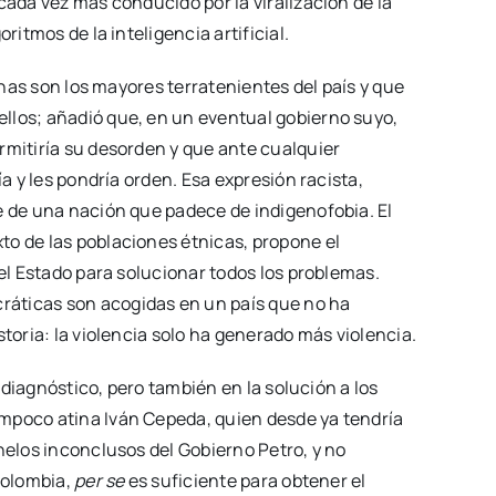
cada vez más conducido por la viralización de la
ritmos de la inteligencia artificial.
genas son los mayores terratenientes del país y que
llos; añadió que, en un eventual gobierno suyo,
rmitiría su desorden y que ante cualquier
ía y les pondría orden. Esa expresión racista,
e de una nación que padece de indigenofobia. El
to de las poblaciones étnicas, propone el
del Estado para solucionar todos los problemas.
áticas son acogidas en un país que no ha
storia: la violencia solo ha generado más violencia.
l diagnóstico, pero también en la solución a los
mpoco atina Iván Cepeda, quien desde ya tendría
helos inconclusos del Gobierno Petro, y no
Colombia,
per se
es suficiente para obtener el