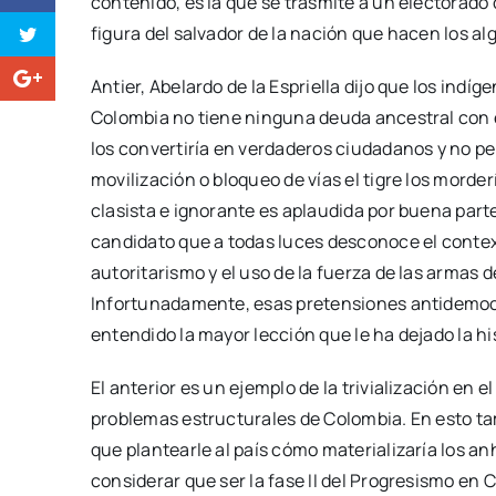
contenido, es la que se trasmite a un electorado 
figura del salvador de la nación que hacen los algo
Antier, Abelardo de la Espriella dijo que los indí
Colombia no tiene ninguna deuda ancestral con e
los convertiría en verdaderos ciudadanos y no pe
movilización o bloqueo de vías el tigre los morder
clasista e ignorante es aplaudida por buena part
candidato que a todas luces desconoce el contex
autoritarismo y el uso de la fuerza de las armas 
Infortunadamente, esas pretensiones antidemocr
entendido la mayor lección que le ha dejado la hi
El anterior es un ejemplo de la trivialización en e
problemas estructurales de Colombia. En esto ta
que plantearle al país cómo materializaría los an
considerar que ser la fase II del Progresismo en 