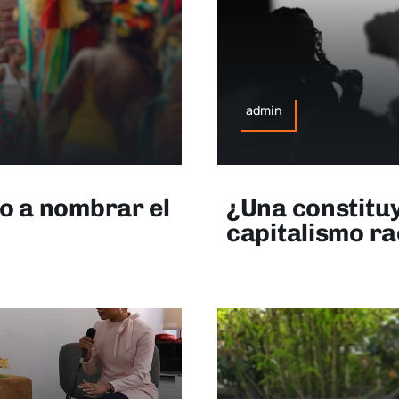
admin
do a nombrar el
¿Una constituy
capitalismo ra