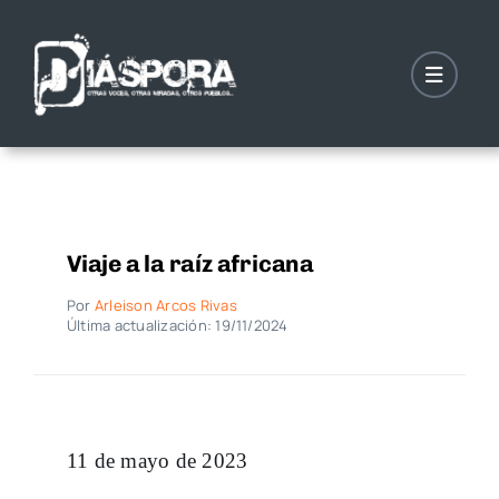
Saltar
al
contenido
Viaje a la raíz africana
Por
Arleison Arcos Rivas
Última actualización: 19/11/2024
11 de mayo de 2023