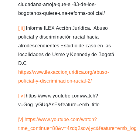
ciudadana-arroja-que-el-83-de-los-
bogotanos-quiere-una-reforma-policial/
[iii]
Informe ILEX Acción Jurídica. Abuso
policial y discriminación racial hacia
afrodescendientes Estudio de caso en las
localidades de Usme y Kennedy de Bogotá
D.C
https://www.ilexaccionjuridica.org/abuso-
policial-y-discriminacion-racial-2/
[iv]
https://www.youtube.com/watch?
v=Gog_yGUqAsE&feature=emb_title
[v]
https://www.youtube.com/watch?
time_continue=88&v=4zdq2sowjyc&feature=emb_lo