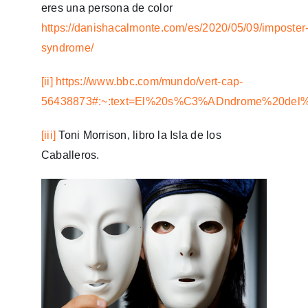
eres una persona de color
https://danishacalmonte.com/es/2020/05/09/imposter
syndrome/
[ii]
https://www.bbc.com/mundo/vert-cap-
56438873#:~:text=El%20s%C3%ADndrome%20del%2
[iii]
Toni Morrison, libro la Isla de los
Caballeros.